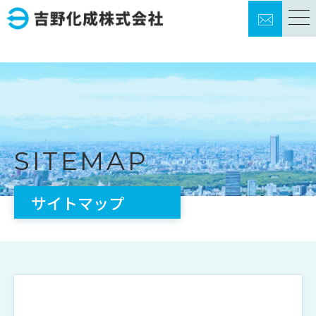
TOP
事業内容
SITEMAP
技術紹介
サイトマップ
品質・設備
製品開発
会社概要
採用情報